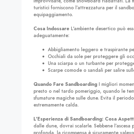
improvvisate, come snowboard riadattati. La 
turistici forniscono l’attrezzatura per il sand
equipaggiamento.
Cosa Indossare
L'ambiente desertico può esser
adeguatamente:
Abbigliamento leggero e traspirante per
Occhiali da sole per proteggere gli occ
Una sciarpa o un turbante per protegger
Scarpe comode o sandali per salire sull
Quando Fare Sandboarding
I migliori mome
presto o nel tardo pomeriggio, quando le tem
sfumature magiche sulle dune. Evita il perio
estremamente calda.
L'Esperienza di Sandboarding: Cosa Aspett
dalle dune, dovrai scalarle. Sebbene l’ascesa 
profonda, la ricompensa è sicuramente valevole