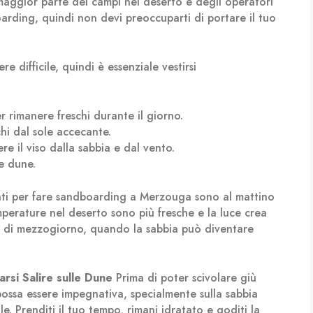
maggior parte dei campi nel deserto e degli operatori
boarding, quindi non devi preoccuparti di portare il tuo
e difficile, quindi è essenziale vestirsi
 rimanere freschi durante il giorno.
hi dal sole accecante.
e il viso dalla sabbia e dal vento.
e dune.
nti per fare sandboarding a Merzouga sono al mattino
perature nel deserto sono più fresche e la luce crea
do di mezzogiorno, quando la sabbia può diventare
arsi
Salire sulle Dune
Prima di poter scivolare giù
possa essere impegnativa, specialmente sulla sabbia
. Prenditi il tuo tempo, rimani idratato e goditi la