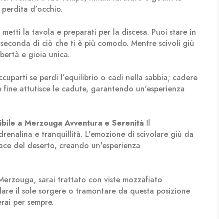
 perdita d’occhio.
metti la tavola e preparati per la discesa. Puoi stare in
a seconda di ciò che ti è più comodo. Mentre scivoli giù
ibertà e gioia unica.
uparti se perdi l’equilibrio o cadi nella sabbia; cadere
e fine attutisce le cadute, garantendo un'esperienza
dibile a Merzouga
Avventura e Serenità
Il
drenalina e tranquillità. L'emozione di scivolare giù da
ce del deserto, creando un'esperienza
Merzouga, sarai trattato con viste mozzafiato
dare il sole sorgere o tramontare da questa posizione
rai per sempre.