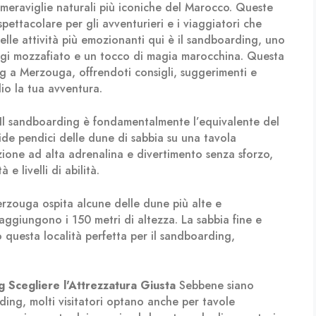
meraviglie naturali più iconiche del Marocco. Queste
ettacolare per gli avventurieri e i viaggiatori che
elle attività più emozionanti qui è il sandboarding, uno
ggi mozzafiato e un tocco di magia marocchina. Questa
g a Merzouga, offrendoti consigli, suggerimenti e
lio la tua avventura.
Il sandboarding è fondamentalmente l’equivalente del
pide pendici delle dune di sabbia su una tavola
ione ad alta adrenalina e divertimento senza sforzo,
e livelli di abilità.
zouga ospita alcune delle dune più alte e
giungono i 150 metri di altezza. La sabbia fine e
 questa località perfetta per il sandboarding,
g
Scegliere l'Attrezzatura Giusta
Sebbene siano
rding, molti visitatori optano anche per tavole