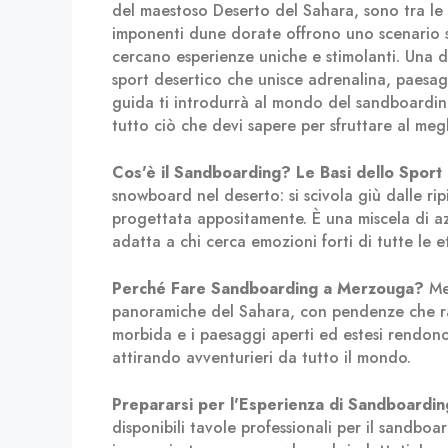
del maestoso Deserto del Sahara, sono tra le 
imponenti dune dorate offrono uno scenario sp
cercano esperienze uniche e stimolanti. Una d
sport desertico che unisce adrenalina, paesa
guida ti introdurrà al mondo del sandboardin
tutto ciò che devi sapere per sfruttare al meg
Cos'è il Sandboarding?
Le Basi dello Sport
snowboard nel deserto: si scivola giù dalle ri
progettata appositamente. È una miscela di az
adatta a chi cerca emozioni forti di tutte le età 
Perché Fare Sandboarding a Merzouga?
Mer
panoramiche del Sahara, con pendenze che rag
morbida e i paesaggi aperti ed estesi rendono
attirando avventurieri da tutto il mondo.
Prepararsi per l'Esperienza di Sandboardin
disponibili tavole professionali per il sandboa