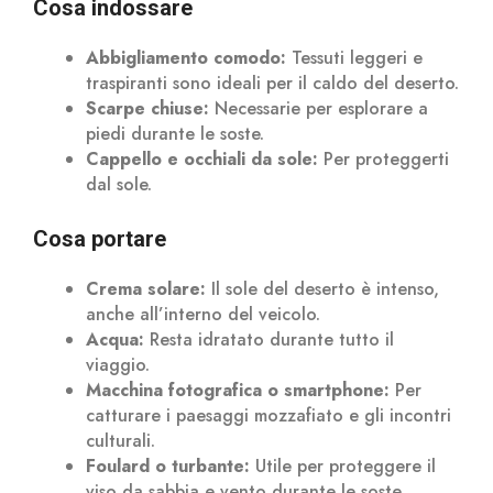
Cosa indossare
Abbigliamento comodo:
Tessuti leggeri e
traspiranti sono ideali per il caldo del deserto.
Scarpe chiuse:
Necessarie per esplorare a
piedi durante le soste.
Cappello e occhiali da sole:
Per proteggerti
dal sole.
Cosa portare
Crema solare:
Il sole del deserto è intenso,
anche all’interno del veicolo.
Acqua:
Resta idratato durante tutto il
viaggio.
Macchina fotografica o smartphone:
Per
catturare i paesaggi mozzafiato e gli incontri
culturali.
Foulard o turbante:
Utile per proteggere il
viso da sabbia e vento durante le soste.